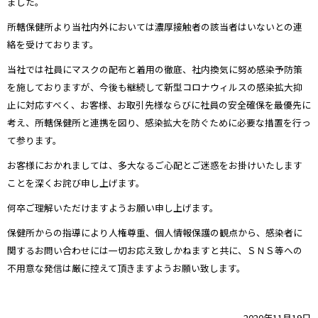
ました。
所轄保健所より当社内外においては濃厚接触者の該当者はいないとの連
絡を受けております。
当社では社員にマスクの配布と着用の徹底、社内換気に努め感染予防策
を施しておりますが、今後も継続して新型コロナウィルスの感染拡大抑
止に対応すべく、お客様、お取引先様ならびに社員の安全確保を最優先に
考え、所轄保健所と連携を図り、感染拡大を防ぐために必要な措置を行っ
て参ります。
お客様におかれましては、多大なるご心配とご迷惑をお掛けいたします
ことを深くお詫び申し上げます。
何卒ご理解いただけますようお願い申し上げます。
保健所からの指導により人権尊重、個人情報保護の観点から、感染者に
関するお問い合わせには一切お応え致しかねますと共に、ＳＮＳ等への
不用意な発信は厳に控えて頂きますようお願い致します。
2020
年
11
月
19
日